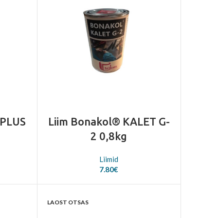
-PLUS
Liim Bonakol® KALET G-
2 0,8kg
Liimid
7.80
€
LAOST OTSAS