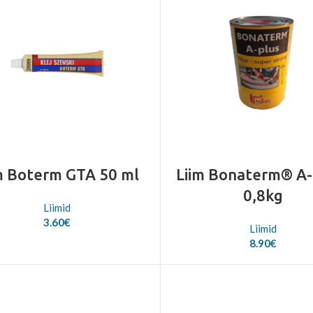
m Boterm GTA 50 ml
Liim Bonaterm® A
0,8kg
Liimid
3.60
€
Liimid
8.90
€