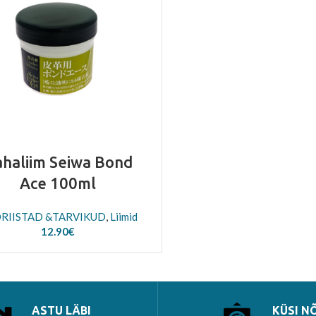
haliim Seiwa Bond
Ace 100ml
RIISTAD &TARVIKUD
,
Liimid
12.90
€
ASTU LÄBI
KÜSI N