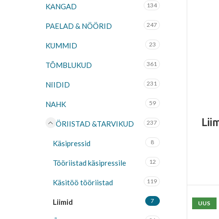
134
KANGAD
247
PAELAD & NÖÖRID
23
KUMMID
361
TÕMBLUKUD
231
NIIDID
59
NAHK
Lii
237
TÖÖRIISTAD &TARVIKUD
8
Käsipressid
12
Tööriistad käsipressile
119
Käsitöö tööriistad
7
Liimid
UUS