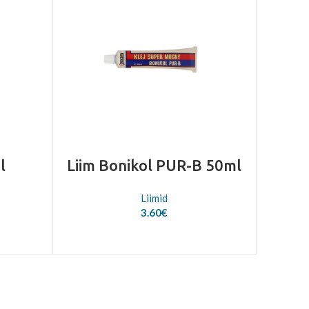
l
Liim Bonikol PUR-B 50ml
Liimid
3.60
€