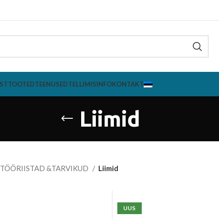
ST
TOOTED
TEENUSED
TELLIMISINFO
KONTAKT
Liimid
TÖÖRIISTAD &TARVIKUD
Liimid
UUS