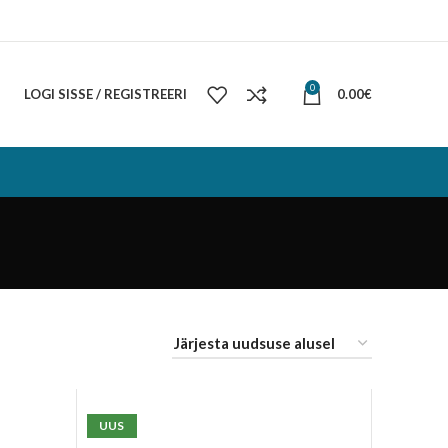
0
LOGI SISSE / REGISTREERI
0.00
€
UUS