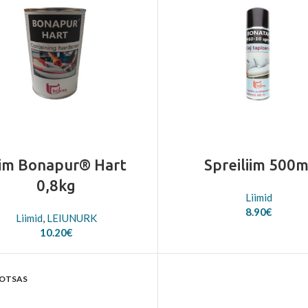
iim Bonapur® Hart
Spreiliim 500m
0,8kg
Liimid
8.90
€
Liimid
,
LEIUNURK
10.20
€
 OTSAS