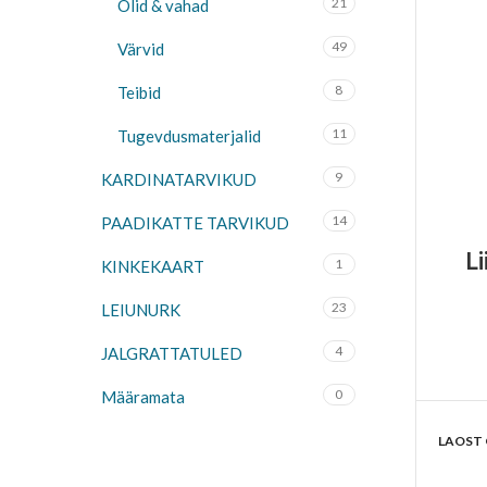
21
Õlid & vahad
49
Värvid
8
Teibid
11
Tugevdusmaterjalid
9
KARDINATARVIKUD
14
PAADIKATTE TARVIKUD
L
1
KINKEKAART
23
LEIUNURK
4
JALGRATTATULED
0
Määramata
LAOST