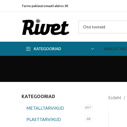
Tarne pakiautomaati alates 3€
KATEGOORIAD
AVALEHT
MEI
KATEGOORIAD
Esileht
657
METALLTARVIKUD
68
PLASTTARVIKUD