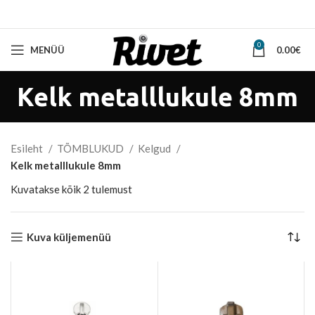
0
MENÜÜ
0.00
€
Kelk metalllukule 8mm
Esileht
TÕMBLUKUD
Kelgud
Kelk metalllukule 8mm
Sorted
Kuvatakse kõik 2 tulemust
by
latest
Kuva küljemenüü