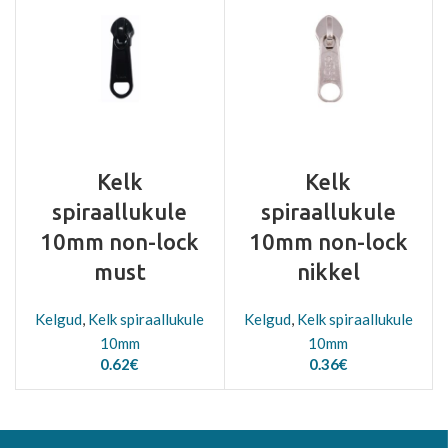
Kelk
Kelk
spiraallukule
spiraallukule
10mm non-lock
10mm non-lock
must
nikkel
Kelgud
,
Kelk spiraallukule
Kelgud
,
Kelk spiraallukule
10mm
10mm
0.62
€
0.36
€