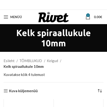
0
MENÜÜ
0.00
€
Kelk spiraallukule
10mm
Esileht
TÕMBLUKUD
Kelgud
Kelk spiraallukule 10mm
Sorted
Kuvatakse kõik 4 tulemust
by
latest
Kuva küljemenüü