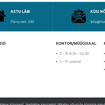
ASTU LÄBI
KÜSI N
Pärnu mnt. 240
info@riv
EID
KONTOR/MÜÜGISAAL
E – R: 8.30 – 16.30
L – P: suletud
tatakse küpsiseid. Veebilehe kasutamist jätkates nõustute küpsiste kasu