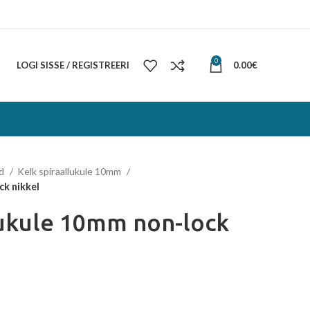
0
LOGI SISSE / REGISTREERI
0.00
€
ud
Kelk spiraallukule 10mm
ck nikkel
lukule 10mm non-lock