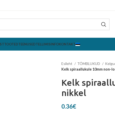
ST
TOOTED
TEENUSED
TELLIMISINFO
KONTAKT
Esileht
TÕMBLUKUD
Kelg
Kelk spiraallukule 10mm non-lo
Kelk spiraal
nikkel
0.36
€