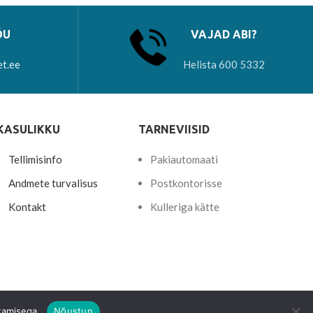
ÕU
VAJAD ABI?
et.ee
Helista 600 5332
KASULIKKU
TARNEVIISID
Tellimisinfo
Pakiautomaati
Andmete turvalisus
Postkontorisse
Kontakt
Kulleriga kätte
tamisega.
Nõustun