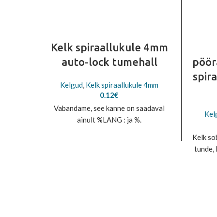
Kelk spiraallukule 4mm
auto-lock tumehall
pöör
spir
Kelgud
,
Kelk spiraallukule 4mm
0.12
€
Vabandame, see kanne on saadaval
Kel
ainult %LANG : ja %.
Kelk so
tunde,