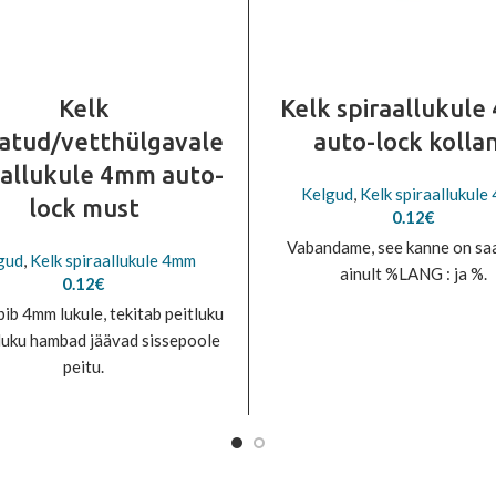
Kelk
Kelk spiraallukul
atud/vetthülgavale
auto-lock kolla
aallukule 4mm auto-
Kelgud
,
Kelk spiraallukule
lock must
0.12
€
Vabandame, see kanne on sa
gud
,
Kelk spiraallukule 4mm
ainult %LANG : ja %.
0.12
€
bib 4mm lukule, tekitab peitluku
 luku hambad jäävad sissepoole
peitu.