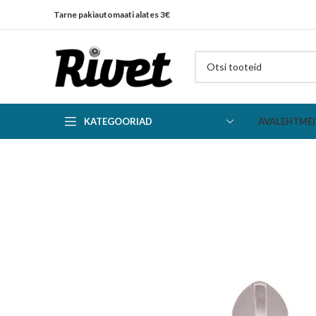
Tarne pakiautomaati alates 3€
KATEGOORIAD
AVALEHT
MEI