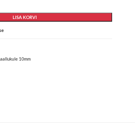
LISA KORVI
se
raallukule 10mm