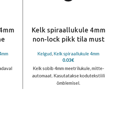
e 4mm
Kelk spiraallukule 4mm
Kelk
ne
non-lock pikk tila must
377
 4mm
Kelgud
,
Kelk spiraallukule 4mm
Kel
0.03
€
adaval
Kelk sobib 4mm meetrilukule, mitte-
Kel
automaat. Kasutatakse kodutekstiili
mitteau
õmblemisel.