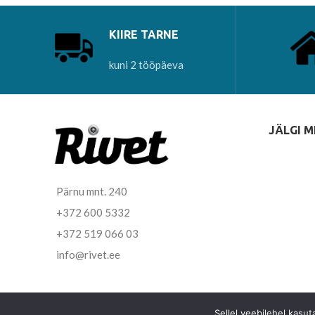
KIIRE TARNE
kuni 2 tööpäeva
JÄLGI M
Pärnu mnt. 240
+372 600 5332
+372 519 066 03
info@rivet.ee
Sellel veebilehel kasu