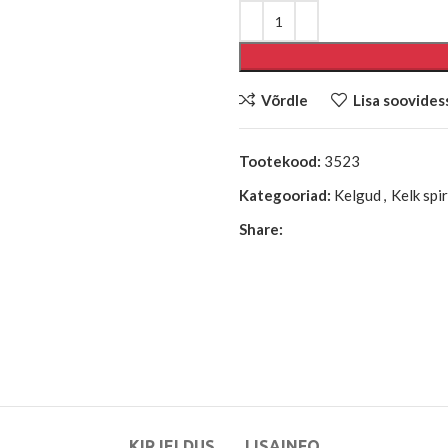
Võrdle
Lisa soovides
Tootekood:
3523
Kategooriad:
Kelgud
,
Kelk spi
Share:
KIRJELDUS
LISAINFO