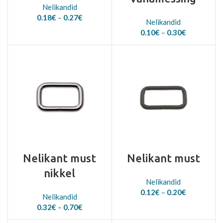
Nelikandid
Price
0.18
€
–
0.27
€
Nelikandid
range:
Price
0.10
€
–
0.30
€
0.18€
range:
through
0.10€
0.27€
through
0.30€
Nelikant must
Nelikant must
nikkel
Nelikandid
Price
0.12
€
–
0.20
€
Nelikandid
range:
Price
0.32
€
–
0.70
€
0.12€
range:
through