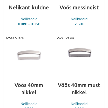
Nelikant kuldne
Vöös messingist
Nelikandid
Nelikandid
Price
0.08
€
–
0.35
€
2.80
€
range:
0.08€
through
LAOST OTSAS
LAOST OTSAS
0.35€
Vöös 40mm
Vöös 40mm must
nikkel
nikkel
Nelikandid
Nelikandid