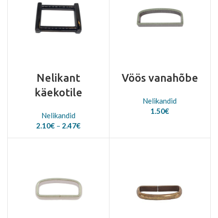
Nelikant
Vöös vanahõbe
käekotile
Nelikandid
1.50
€
Nelikandid
Price
2.10
€
–
2.47
€
range:
2.10€
through
2.47€