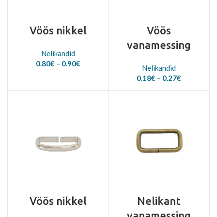
Vöös nikkel
Vöös
vanamessing
Nelikandid
Price
0.80
€
–
0.90
€
Nelikandid
range:
Price
0.18
€
–
0.27
€
0.80€
range:
through
0.18€
0.90€
through
0.27€
Vöös nikkel
Nelikant
vanamessing