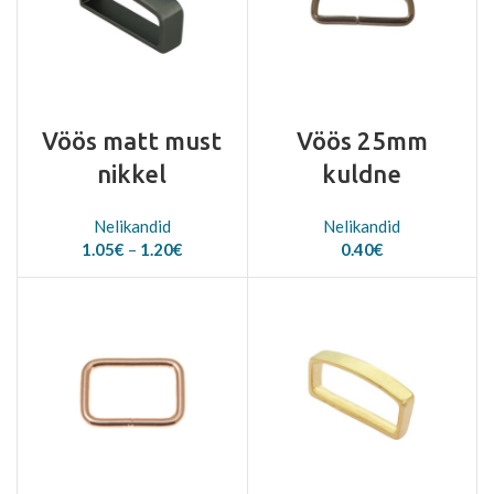
Vöös matt must
Vöös 25mm
nikkel
kuldne
Nelikandid
Nelikandid
Price
1.05
€
–
1.20
€
0.40
€
range:
1.05€
through
1.20€