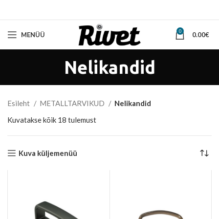
0
MENÜÜ
0.00
€
Nelikandid
Esileht
METALLTARVIKUD
Nelikandid
Sorted
Kuvatakse kõik 18 tulemust
by
latest
Kuva küljemenüü