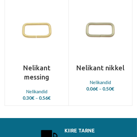
0.32€
0.20€
through
0.70€
Nelikant
Nelikant nikkel
messing
Nelikandid
Price
0.06
€
–
0.50
€
Nelikandid
range:
Price
0.30
€
–
0.56
€
0.06€
range:
through
0.30€
0.50€
through
0.56€
KIIRE TARNE