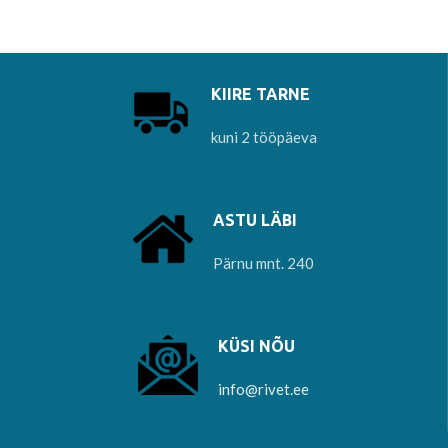
nahktoodete ja kottide
valmistamisel.
KIIRE TARNE
kuni 2 tööpäeva
ASTU LÄBI
Pärnu mnt. 240
KÜSI NÕU
info@rivet.ee