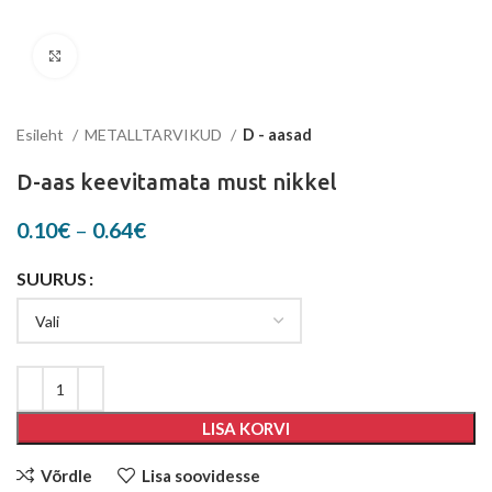
Suurenda
Esileht
METALLTARVIKUD
D - aasad
D-aas keevitamata must nikkel
Price
0.10
€
–
0.64
€
range:
0.10€
SUURUS
through
0.64€
LISA KORVI
Võrdle
Lisa soovidesse