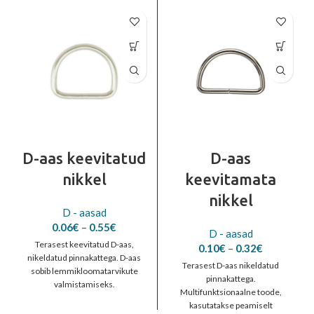
D-aas keevitatud
D-aas
nikkel
keevitamata
nikkel
D - aasad
Price
0.06
€
–
0.55
€
D - aasad
range:
Terasest keevitatud D-aas,
Price
0.10
€
–
0.32
€
0.06€
nikeldatud pinnakattega. D-aas
range:
through
Terasest D-aas nikeldatud
sobib lemmikloomatarvikute
0.10€
0.55€
pinnakattega.
valmistamiseks.
through
Multifunktsionaalne toode,
0.32€
kasutatakse peamiselt