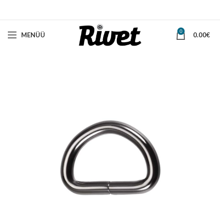
0
MENÜÜ
0.00
€