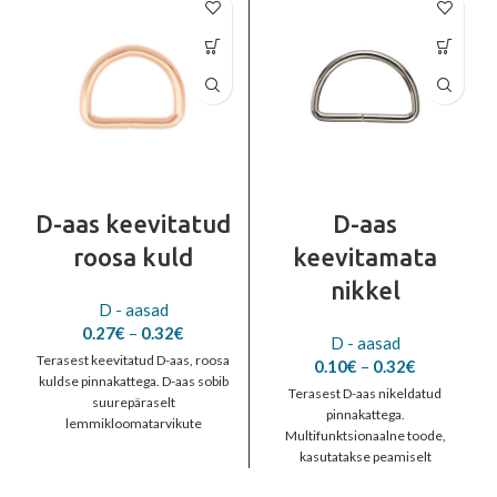
D-aas keevitatud
D-aas
roosa kuld
keevitamata
nikkel
D - aasad
Price
0.27
€
–
0.32
€
D - aasad
range:
Terasest keevitatud D-aas, roosa
Price
0.10
€
–
0.32
€
0.27€
kuldse pinnakattega. D-aas sobib
range:
through
Terasest D-aas nikeldatud
suurepäraselt
0.10€
0.32€
pinnakattega.
lemmikloomatarvikute
through
Multifunktsionaalne toode,
valmistamiseks.
0.32€
kasutatakse peamiselt
nahktoodete ja kottide