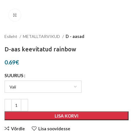
Suurenda
Esileht
METALLTARVIKUD
D - aasad
D-aas keevitatud rainbow
0.69
€
SUURUS
LISA KORVI
Võrdle
Lisa soovidesse