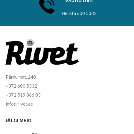
VAJAD ABI?
Helista 600 5332
Pärnu mnt. 240
+372 600 5332
+372 519 066 03
info@rivet.ee
JÄLGI MEID