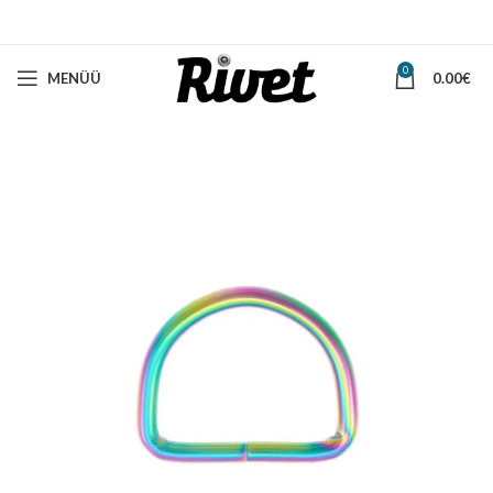
0
MENÜÜ
0.00
€