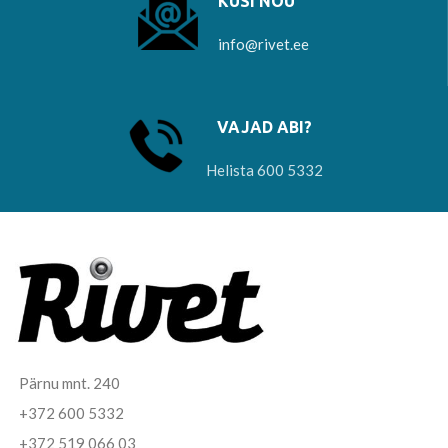
KÜSI NÕU
info@rivet.ee
VAJAD ABI?
Helista 600 5332
Pärnu mnt. 240
+372 600 5332
+372 519 066 03