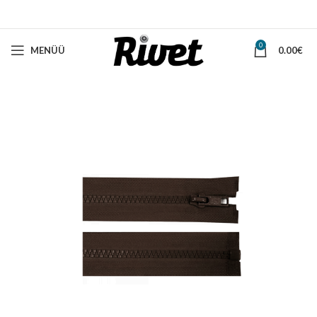
0
MENÜÜ
0.00
€