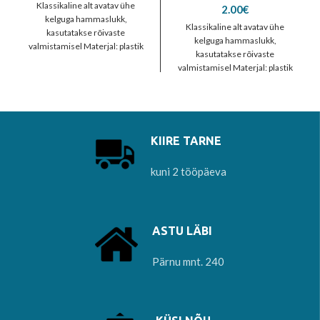
Klassikaline alt avatav ühe
2.00
€
kelguga hammaslukk,
Klassikaline alt avatav ühe
kasutatakse rõivaste
kelguga hammaslukk,
valmistamisel Materjal: plastik
kasutatakse rõivaste
valmistamisel Materjal: plastik
KIIRE TARNE
kuni 2 tööpäeva
ASTU LÄBI
Pärnu mnt. 240