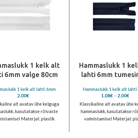
maslukk 1 kelk alt
Hammaslukk 1 kelk
ti 6mm valge 80cm
lahti 6mm tumesi
aslukk 1 kelk alt lahti 6mm
Hammaslukk 1 kelk alt laht
Pric
2.00
€
1.08
€
–
2.00
€
rang
kaline alt avatav ühe kelguga
Klassikaline alt avatav ühe 
1.0
slukk, kasutatakse rõivaste
hammaslukk, kasutatakse rõ
thr
mistamisel Materjal: plastik
valmistamisel Materjal: pl
2.0