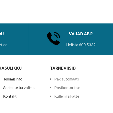
ÕU
VAJAD ABI?
et.ee
Helista 600 5332
KASULIKKU
TARNEVIISID
Tellimisinfo
Pakiautomaati
Andmete turvalisus
Postkontorisse
Kontakt
Kulleriga kätte