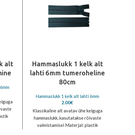
 alt
Hammaslukk 1 kelk alt
Ham
nine
lahti 6mm tumeroheline
80cm
i 6mm
Hamm
e
Hammaslukk 1 kelk alt lahti 6mm
e:
kelguga
2.00
€
8€
ivaste
Klassi
ough
Klassikaline alt avatav ühe kelguga
astik
0€
hamma
hammaslukk, kasutatakse rõivaste
valm
valmistamisel Materjal: plastik