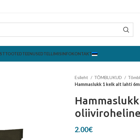
ST
TOOTED
TEENUSED
TELLIMISINFO
KONTAKT
Esileht
TÕMBLUKUD
Tõmb
Hammaslukk 1 kelk alt lahti 6m
Hammaslukk 1
oliivirohelin
2.00
€