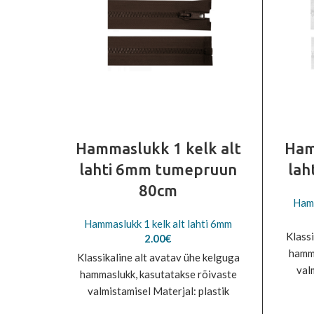
Hammaslukk 1 kelk alt
Ham
lahti 6mm tumepruun
lah
80cm
Hamm
Hammaslukk 1 kelk alt lahti 6mm
Klassi
2.00
€
hamma
Klassikaline alt avatav ühe kelguga
val
hammaslukk, kasutatakse rõivaste
valmistamisel Materjal: plastik