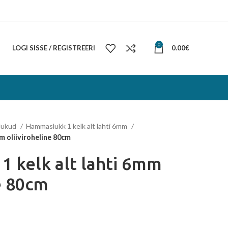
0
LOGI SISSE / REGISTREERI
0.00
€
lukud
Hammaslukk 1 kelk alt lahti 6mm
m oliiviroheline 80cm
 kelk alt lahti 6mm
e 80cm