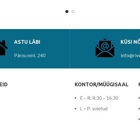
ASTU LÄBI
KÜSI N
Pärnu mnt. 240
info@riv
EID
KONTOR/MÜÜGISAAL
E – R: 8.30 – 16.30
L – P: suletud