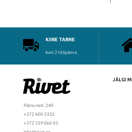
KIIRE TARNE
kuni 2 tööpäeva
JÄLGI M
Pärnu mnt. 240
+372 600 5332
+372 519 066 03
info@rivet.ee