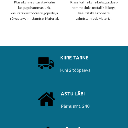
Klassikaline alt avatav kahe
Klassikaline kahe kelguga plast-
kelguga hammaslukk,
hammaslukk metallik läikega,
kasutatakse tööriiete, jopede ja
kasutatakse rõivaste
rõivaste valmistamisel Materjal:
valmistamisel. Materjal:
plastik
polüester
KIIRE TARNE
kuni 2 tööpäeva
ASTU LÄBI
Pärnu mnt. 240