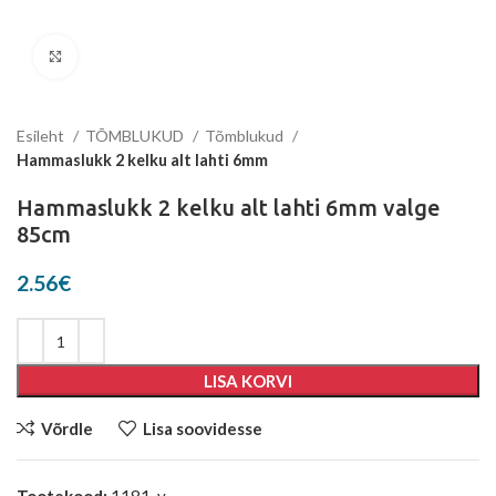
Suurenda
Esileht
TÕMBLUKUD
Tõmblukud
Hammaslukk 2 kelku alt lahti 6mm
Hammaslukk 2 kelku alt lahti 6mm valge
85cm
2.56
€
LISA KORVI
Võrdle
Lisa soovidesse