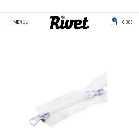
0
MENÜÜ
0.00
€