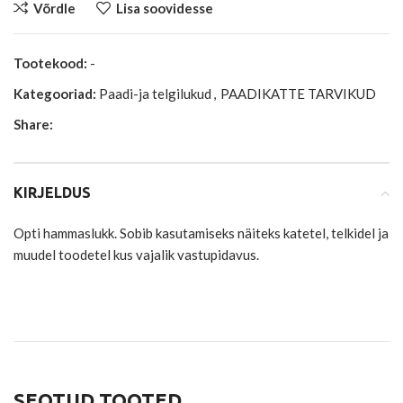
Võrdle
Lisa soovidesse
Tootekood:
-
Kategooriad:
Paadi-ja telgilukud
,
PAADIKATTE TARVIKUD
Share:
KIRJELDUS
Opti hammaslukk. Sobib kasutamiseks näiteks katetel, telkidel ja
muudel toodetel kus vajalik vastupidavus.
SEOTUD TOOTED