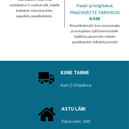
6.43€
mõõduline O-vedrutrukk. Sobilik
Paadi-ja telgilukud
,
through
kottidele, töörõivastele,
PAADIKATTE TARVIKUD
11.91€
jopedele, paadikatetele.
8.46
€
Kasutatakse väga tihti
Ilmastikukindel, korrosioonivaba
mootorsõidukite sisustuses.
ja vastupidav Opti hammaslukk.
Levinud on ka kolmada osa
Sobib kasutamiseks näiteks
kruviga
paadikatetel, telkidel ja teistel
merel ja õues kasutatavatel
vahenditel. Ilmastikukindel lukk
KIIRE TARNE
kuni 2 tööpäeva
ASTU LÄBI
Pärnu mnt. 240