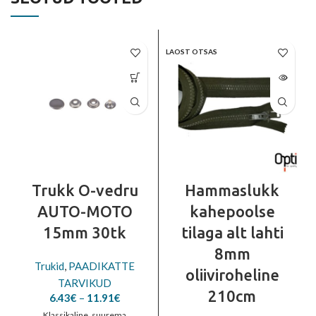
LAOST OTSAS
Trukk O-vedru
Hammaslukk
AUTO-MOTO
kahepoolse
15mm 30tk
tilaga alt lahti
8mm
Trukid
,
PAADIKATTE
oliiviroheline
TARVIKUD
210cm
Price
6.43
€
–
11.91
€
range:
Klassikaline, suurema