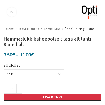
Suurenda
Esileht
TÕMBLUKUD
Tõmblukud
Paadi-ja telgilukud
Hammaslukk kahepoolse tilaga alt lahti
8mm hall
Price
9.50
€
–
11.00
€
range:
9.50€
SUURUS
through
11.00€
LISA KORVI