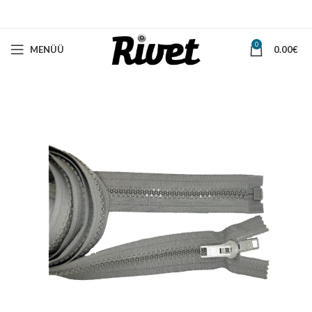
0
MENÜÜ
0.00
€