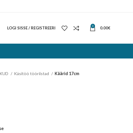
0
LOGI SISSE / REGISTREERI
0.00
€
IKUD
Käsitöö tööriistad
Käärid 17cm
se