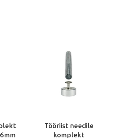
plekt
Tööriist needile
1,6mm
komplekt
õhe