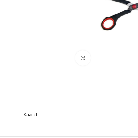
Suurenda
Käärid