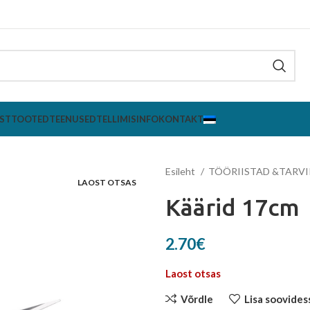
ST
TOOTED
TEENUSED
TELLIMISINFO
KONTAKT
Esileht
TÖÖRIISTAD &TARV
LAOST OTSAS
Käärid 17cm
2.70
€
Laost otsas
Võrdle
Lisa soovides