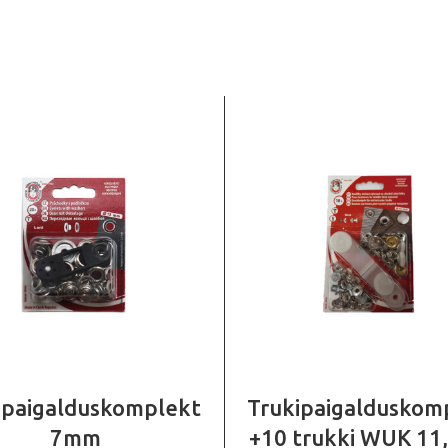
 paigalduskomplekt
Trukipaigalduskom
7mm
+10 trukki WUK 1