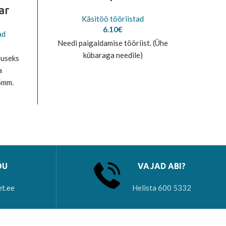
ar
Käsitöö tööriistad
6.10
€
ad
Needi paigaldamise tööriist. (Ühe
Töör
kübaraga needile)
duseks
a
5mm.
us.
ÕU
VAJAD ABI?
et.ee
Helista 600 5332