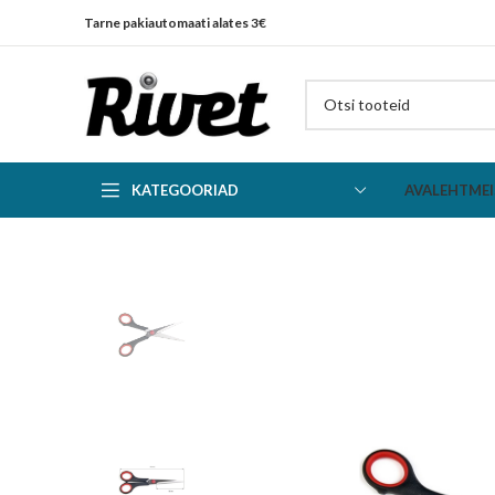
Tarne pakiautomaati alates 3€
KATEGOORIAD
AVALEHT
MEI