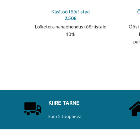
Käsitöö tööriistad
Ö
2.50
€
Lõiketera nahaõhendus tööriistale
Öösi 
10tk
pai
K
KIIRE TARNE
kuni 2 tööpäeva