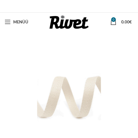
0
MENÜÜ
0.00
€