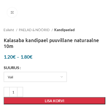
Suurenda
Esileht
PAELAD & NÖÖRID
Kandipaelad
Kalasaba kandipael puuvillane naturaalne
10m
Price
1.20
€
–
1.80
€
range:
1.20€
SUURUS
through
1.80€
LISA KORVI