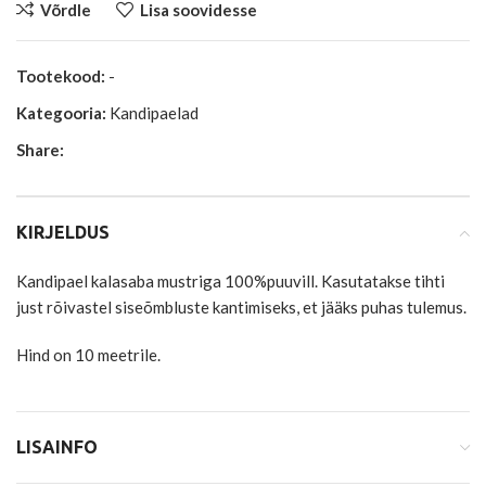
Võrdle
Lisa soovidesse
Tootekood:
-
Kategooria:
Kandipaelad
Share:
KIRJELDUS
Kandipael kalasaba mustriga 100%puuvill. Kasutatakse tihti
just rõivastel siseõmbluste kantimiseks, et jääks puhas tulemus.
Hind on 10 meetrile.
LISAINFO