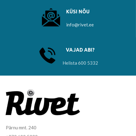
KÜSI NÕU
info@rivet.ee
VAJAD ABI?
Helista 600 5332
Pärnu mnt. 240