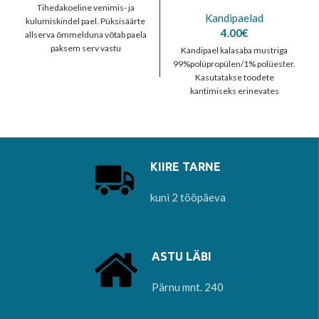
Tihedakoeline venimis- ja
Kandipaelad
kulumiskindel pael. Püksisäärte
4.00
€
allserva õmmelduna võtab paela
paksem serv vastu
Kandipael kalasaba mustriga
kulumiskoormuse – pükste
99%polüpropülen/1% polüester.
alumine serv ei hakka
Kasutatakse toodete
kantimiseks erinevates
valdkondades: kottide
valmistamise, paadikatete ja
katete valmistamisel. Hind on 10
meetrile.
KIIRE TARNE
kuni 2 tööpäeva
ASTU LÄBI
Pärnu mnt. 240