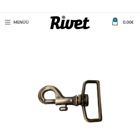
0
MENÜÜ
0.00
€