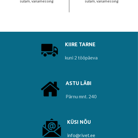
sulam, vanamessing
sulam, vanamessing
KIIRE TARNE
kuni 2 tööpäeva
ASTU LÄBI
Pärnu mnt. 240
KÜSI NÕU
info@rivet.ee