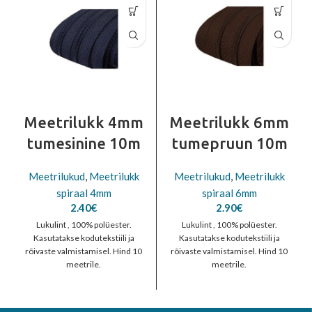
Meetrilukk 4mm
Meetrilukk 6mm
tumesinine 10m
tumepruun 10m
Meetrilukud
,
Meetrilukk
Meetrilukud
,
Meetrilukk
spiraal 4mm
spiraal 6mm
2.40
€
2.90
€
Lukulint , 100% polüester.
Lukulint , 100% polüester.
Kasutatakse kodutekstiili ja
Kasutatakse kodutekstiili ja
rõivaste valmistamisel. Hind 10
rõivaste valmistamisel. Hind 10
meetrile.
meetrile.