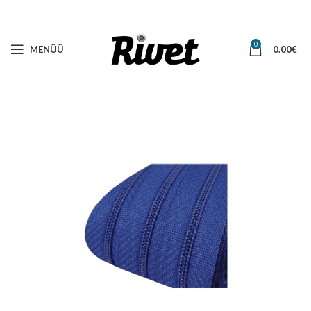
0
MENÜÜ
0.00
€