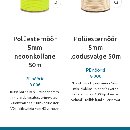
Polüesternöör
Polüesternöör
5mm
5mm
neoonkollane
loodusvalge 50m
50m
PE nöörid
8.00
€
PE nöörid
Klassikaline kapuutsinöör 5mm,
8.00
€
mis leiab kasutust erinevates
Klassikaline kapuutsinöör 5mm,
valdkondades. 100% polüester.
mis leiab kasutust erinevates
Võimalik tellida kuni 40 erinevat
valdkondades. 100% polüester.
värvitooni. Tellimiseks võta
Võimalik tellida kuni 40 erinevat
ühendust info@rivet.ee
värvitooni. Tellimiseks võta
ühendust info@rivet.ee