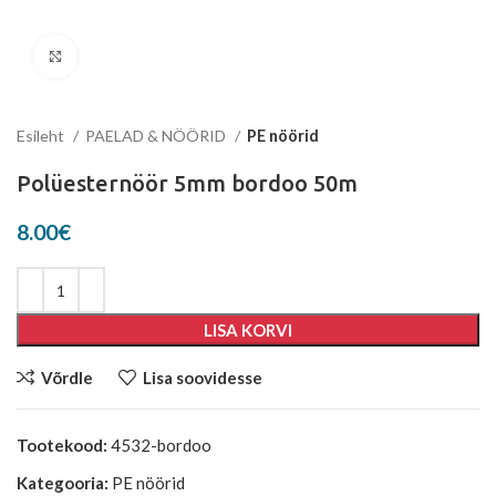
Suurenda
Esileht
PAELAD & NÖÖRID
PE nöörid
Polüesternöör 5mm bordoo 50m
8.00
€
LISA KORVI
Võrdle
Lisa soovidesse
Tootekood:
4532-bordoo
Kategooria:
PE nöörid