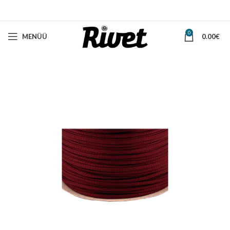
0
MENÜÜ
0.00
€