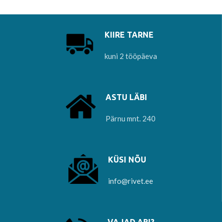
ühendust info@rivet.ee
KIIRE TARNE
kuni 2 tööpäeva
ASTU LÄBI
Pärnu mnt. 240
KÜSI NÕU
info@rivet.ee