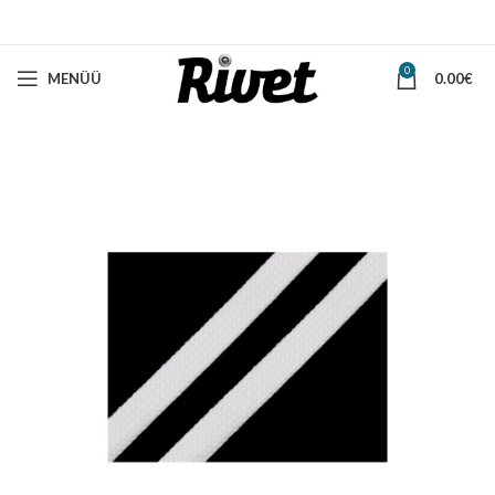
0
MENÜÜ
0.00
€