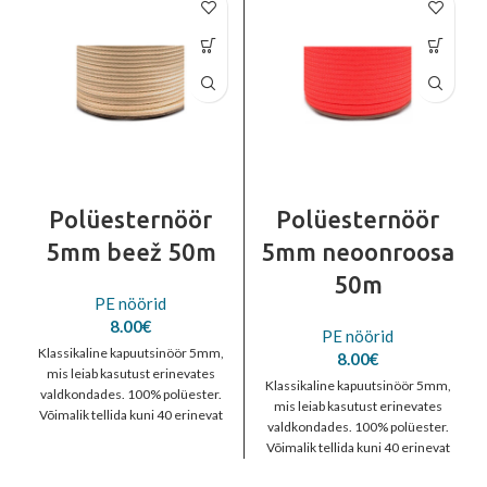
Polüesternöör
Polüesternöör
5mm beež 50m
5mm neoonroosa
50m
PE nöörid
8.00
€
PE nöörid
Klassikaline kapuutsinöör 5mm,
8.00
€
mis leiab kasutust erinevates
Klassikaline kapuutsinöör 5mm,
valdkondades. 100% polüester.
mis leiab kasutust erinevates
Võimalik tellida kuni 40 erinevat
valdkondades. 100% polüester.
värvitooni. Tellimiseks võta
Võimalik tellida kuni 40 erinevat
ühendust info@rivet.ee
värvitooni. Tellimiseks võta