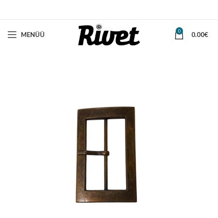
0
MENÜÜ
0.00
€