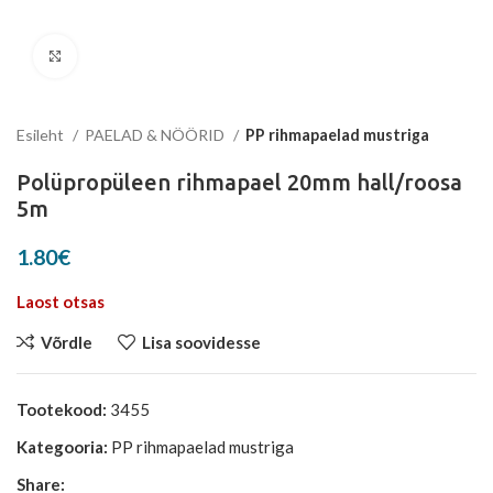
Suurenda
Esileht
PAELAD & NÖÖRID
PP rihmapaelad mustriga
Polüpropüleen rihmapael 20mm hall/roosa
5m
1.80
€
Laost otsas
Võrdle
Lisa soovidesse
Tootekood:
3455
Kategooria:
PP rihmapaelad mustriga
Share: