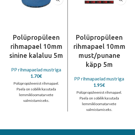
Polüpropüleen
Polüpropüleen
rihmapael 10mm
rihmapael 10mm
sinine kalaluu 5m
must/punane
käpp 5m
PP rihmapaelad mustriga
1.70
€
PP rihmapaelad mustriga
Polüpropüleenist rihmapael.
1.95
€
Paela on sobilik kasutada
Polüpropüleenist rihmapael.
lemmikloomatarvete
Paela on sobilik kasutada
valmistamiseks.
lemmikloomatarvete
valmistamiseks.