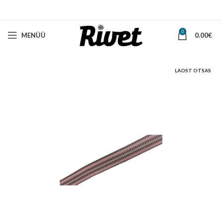
0
MENÜÜ
0.00
€
LAOST OTSAS