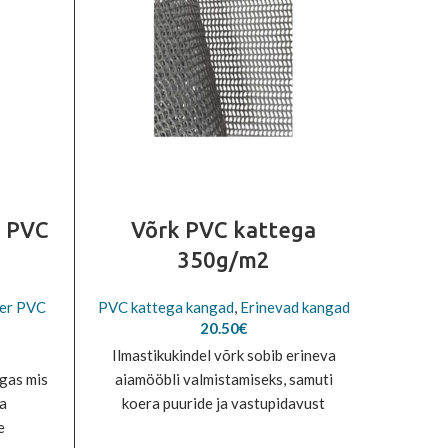
0 PVC
Võrk PVC kattega
Polü
350g/m2
ter PVC
PVC kattega kangad
,
Erinevad kangad
PVC ka
20.50
€
Ilmastikukindel võrk sobib erineva
gas mis
aiamööbli valmistamiseks, samuti
Tugeva
ja
koera puuride ja vastupidavust
e
e
nõudvate tekstiiltoodete