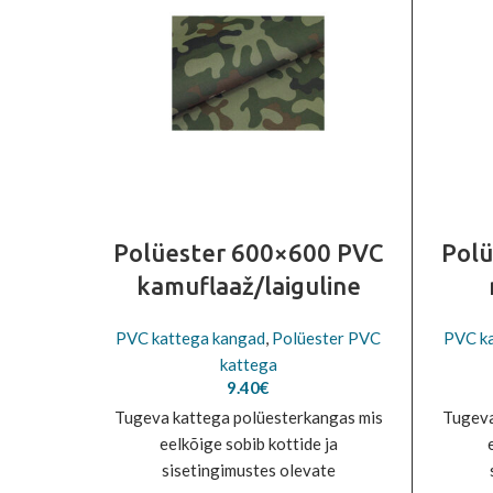
Polüester 600×600 PVC
Polü
kamuflaaž/laiguline
PVC kattega kangad
,
Polüester PVC
PVC k
kattega
9.40
€
Tugeva kattega polüesterkangas mis
Tugeva
eelkõige sobib kottide ja
sisetingimustes olevate