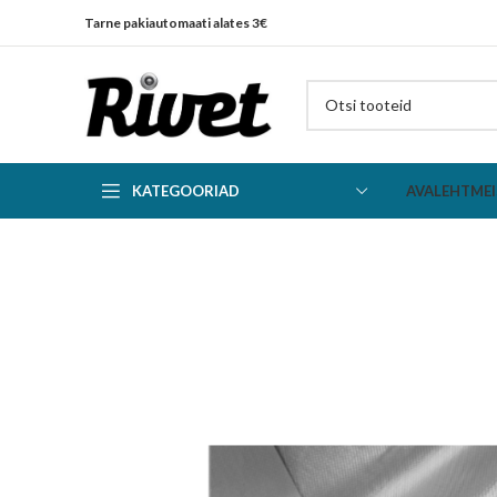
Tarne pakiautomaati alates 3€
KATEGOORIAD
AVALEHT
MEI