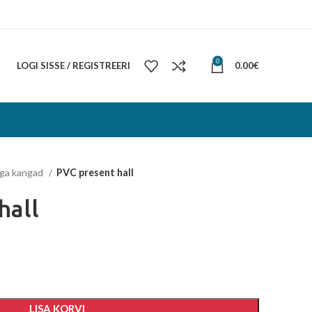
0
LOGI SISSE / REGISTREERI
0.00
€
ga kangad
PVC present hall
hall
LISA KORVI