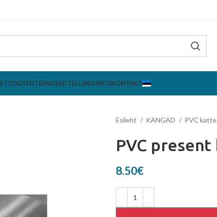
ST
TOOTED
TEENUSED
TELLIMISINFO
KONTAKT
Esileht
KANGAD
PVC katte
PVC present 
8.50
€