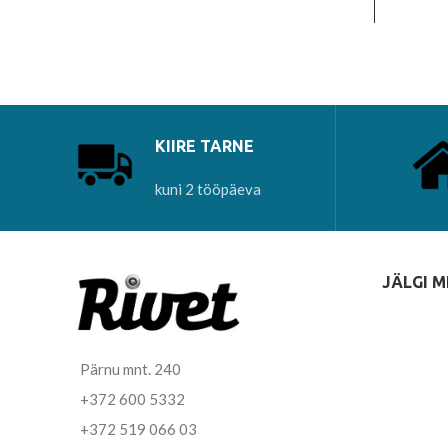
toodete/katete valmistamiseks.
tood
Kasutatakse ka mööblikatete
Ka
valmistamiseks. Vett hülgav. Ei talu
valmis
KIIRE TARNE
kuni 2 tööpäeva
JÄLGI M
Pärnu mnt. 240
+372 600 5332
+372 519 066 03