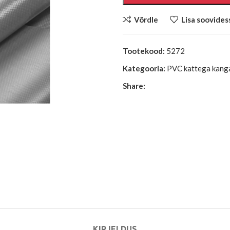
Võrdle
Lisa soovides
Tootekood:
5272
Kategooria:
PVC kattega kang
Share:
KIRJELDUS