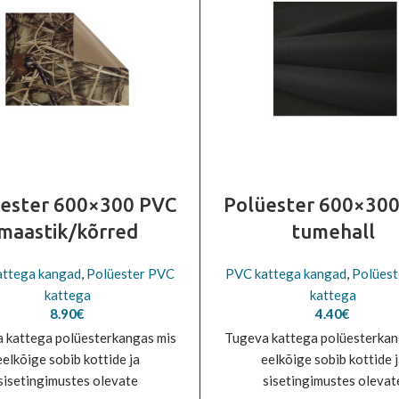
ester 600×300 PVC
Polüester 600×30
maastik/kõrred
tumehall
attega kangad
,
Polüester PVC
PVC kattega kangad
,
Polües
kattega
kattega
8.90
€
4.40
€
 kattega polüesterkangas mis
Tugeva kattega polüesterkan
eelkõige sobib kottide ja
eelkõige sobib kottide 
sisetingimustes olevate
sisetingimustes olevat