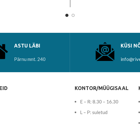
ete/katete valmistamiseks.
toodete/katete valmistami
sutatakse ka mööblikatete
Kasutatakse ka mööblika
tamiseks. Vett hülgav. Ei talu
valmistamiseks. Vett hülgav. 
ASTU LÄBI
KÜSI N
Pärnu mnt. 240
info@riv
EID
KONTOR/MÜÜGISAAL
E – R: 8.30 – 16.30
L – P: suletud