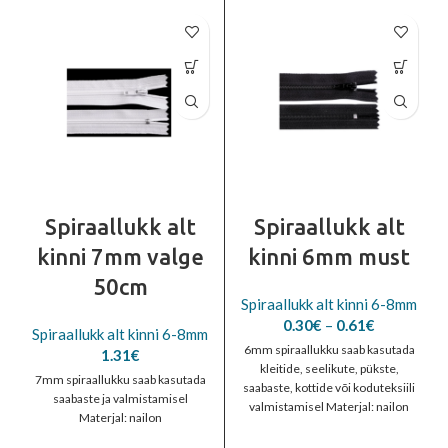
Spiraallukk alt
Spiraallukk alt
kinni 7mm valge
kinni 6mm must
50cm
Spiraallukk alt kinni 6-8mm
Price
0.30
€
–
0.61
€
Spiraallukk alt kinni 6-8mm
range:
6mm spiraallukku saab kasutada
1.31
€
0.30€
kleitide, seelikute, pükste,
7mm spiraallukku saab kasutada
through
saabaste, kottide või koduteksiili
saabaste ja valmistamisel
0.61€
valmistamisel Materjal: nailon
Materjal: nailon