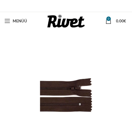
0
MENÜÜ
0.00
€