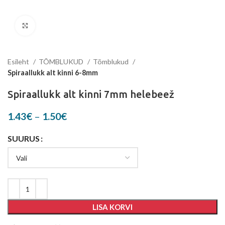
Suurenda
Esileht
TÕMBLUKUD
Tõmblukud
Spiraallukk alt kinni 6-8mm
Spiraallukk alt kinni 7mm helebeež
Price
1.43
€
–
1.50
€
range:
1.43€
SUURUS
through
1.50€
LISA KORVI