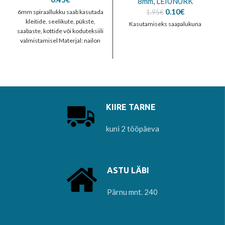
8mm
,
LEIUNURK
Algne
Current
0.10
€
6mm spiraallukku saab kasutada
1.95
€
hind
price
kleitide, seelikute, pükste,
Kasutamiseks saapalukuna
oli:
is:
saabaste, kottide või koduteksiili
1.95€.
0.10€.
valmistamisel Materjal: nailon
KIIRE TARNE
kuni 2 tööpäeva
ASTU LÄBI
Pärnu mnt. 240