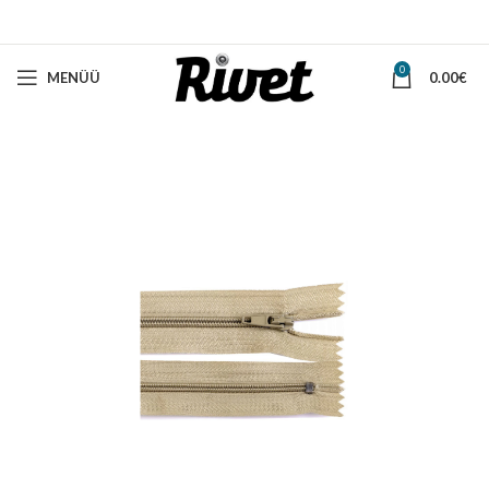
0
MENÜÜ
0.00
€