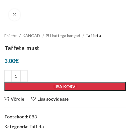
Suurenda
Esileht
KANGAD
PU kattega kangad
Taffeta
Taffeta must
3.00
€
LISA KORVI
Võrdle
Lisa soovidesse
Tootekood:
883
Kategooria:
Taffeta