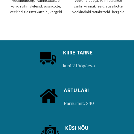
veekindlusega. Valmistatakse
veekindlusega. Valmistatakse
vankri vihmakilesid, sussikotte,
vankri vihmakilesid, sussikotte,
veekindlaid rattakatteid , kergeid
veekindlaid rattakatteid , kergeid
telke, esmaabi tekke. tagumine
telke, esmaabi tekke. tagumine
hõbedane pool peegeldab
hõbedane pool peegeldab
soojust
soojust
KIIRE TARNE
kuni 2 tööpäeva
ASTU LÄBI
Pärnu mnt. 240
KÜSI NÕU