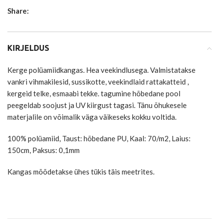
Share:
KIRJELDUS
Kerge polüamiidkangas. Hea veekindlusega. Valmistatakse
vankri vihmakilesid, sussikotte, veekindlaid rattakatteid ,
kergeid telke, esmaabi tekke. tagumine hõbedane pool
peegeldab soojust ja UV kiirgust tagasi. Tänu õhukesele
materjalile on võimalik väga väikeseks kokku voltida.
100% polüamiid, Taust: hõbedane PU, Kaal: 70/m2, Laius:
150cm, Paksus: 0,1mm
Kangas mõõdetakse ühes tükis täis meetrites.