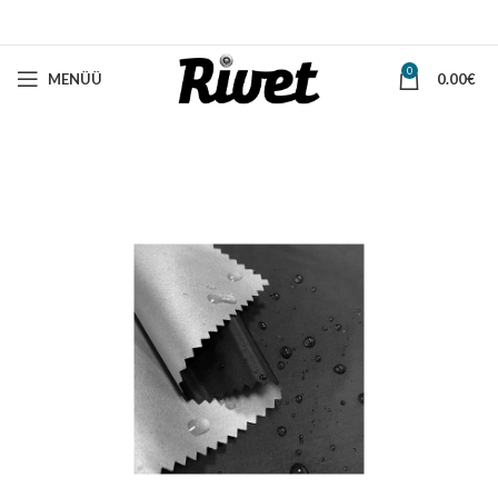
0
MENÜÜ
0.00
€