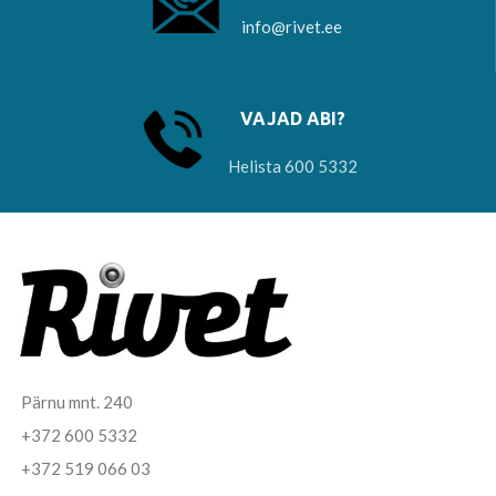
info@rivet.ee
VAJAD ABI?
Helista 600 5332
Pärnu mnt. 240
+372 600 5332
+372 519 066 03