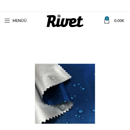
0
MENÜÜ
0.00
€