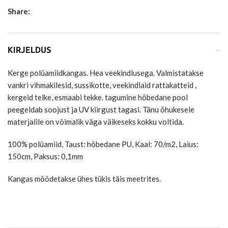
Share:
KIRJELDUS
Kerge polüamiidkangas. Hea veekindlusega. Valmistatakse
vankri vihmakilesid, sussikotte, veekindlaid rattakatteid ,
kergeid telke, esmaabi tekke. tagumine hõbedane pool
peegeldab soojust ja UV kiirgust tagasi. Tänu õhukesele
materjalile on võimalik väga väikeseks kokku voltida.
100% polüamiid, Taust: hõbedane PU, Kaal: 70/m2, Laius:
150cm, Paksus: 0,1mm
Kangas mõõdetakse ühes tükis täis meetrites.