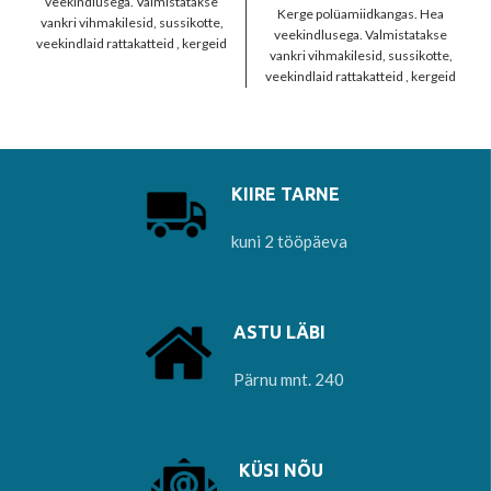
veekindlusega. Valmistatakse
Kerge polüamiidkangas. Hea
vankri vihmakilesid, sussikotte,
veekindlusega. Valmistatakse
veekindlaid rattakatteid , kergeid
vankri vihmakilesid, sussikotte,
telke, esmaabi tekke. tagumine
veekindlaid rattakatteid , kergeid
hõbedane pool peegeldab
telke, esmaabi tekke. tagumine
soojust
hõbedane pool peegeldab
soojust
KIIRE TARNE
kuni 2 tööpäeva
ASTU LÄBI
Pärnu mnt. 240
KÜSI NÕU