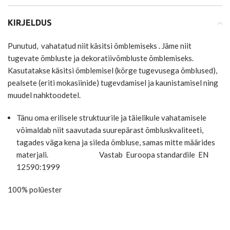
KIRJELDUS
Punutud, vahatatud niit käsitsi õmblemiseks . Jäme niit
tugevate õmbluste ja dekoratiivõmbluste õmblemiseks.
Kasutatakse käsitsi õmblemisel (kõrge tugevusega õmblused),
pealsete (eriti mokasiinide) tugevdamisel ja kaunistamisel ning
muudel nahktoodetel.
Tänu oma erilisele struktuurile ja täielikule vahatamisele
võimaldab niit saavutada suurepärast õmbluskvaliteeti,
tagades väga kena ja sileda õmbluse, samas mitte määrides
materjali. Vastab Euroopa standardile EN
12590:1999
100% polüester