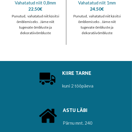
Vahatatud niit 0,8mm
Vahatatud niit 1mm
22.50
€
24.50
€
Punutud, vahatatud niit käsitsi
Punutud, vahatatud niit käsitsi
õmblemiseks . Jäme niit
õmblemiseks . Jäme niit
tugevate õmbluste ja
tugevate õmbluste ja
dekoratiivõmbluste
dekoratiivõmbluste
õmblemiseks. Kasutatakse
õmblemiseks. Kasutatakse
käsitsi õmblemisel (kõrge
käsitsi õmblemisel (kõrge
tugevusega õmblused), pealsete
tugevusega õmblused), pealsete
(eriti
(eriti
KIIRE TARNE
kuni 2 tööpäeva
ASTU LÄBI
Pärnu mnt. 240