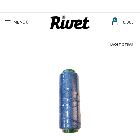
0
MENÜÜ
0.00
€
LAOST OTSAS