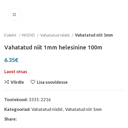
Suurenda
Esileht
NIIDID
Vahatatud niidid
Vahatatud niit 1mm
Vahatatud niit 1mm helesinine 100m
6.35
€
Laost otsas
Võrdle
Lisa soovidesse
Tootekood:
3331-2216
Kategooriad:
Vahatatud niidid
,
Vahatatud niit 1mm
Share: