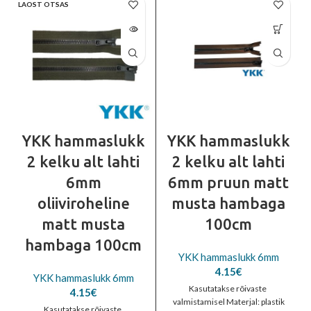
LAOST OTSAS
YKK hammaslukk
YKK hammaslukk
2 kelku alt lahti
2 kelku alt lahti
6mm
6mm pruun matt
oliiviroheline
musta hambaga
matt musta
100cm
hambaga 100cm
YKK hammaslukk 6mm
4.15
€
YKK hammaslukk 6mm
Kasutatakse rõivaste
4.15
€
valmistamisel Materjal: plastik
Kasutatakse rõivaste