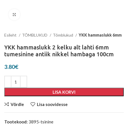
Suurenda
Esileht
TÕMBLUKUD
Tõmblukud
YKK hammaslukk 6mm
YKK hammaslukk 2 kelku alt lahti 6mm
tumesinine antiik nikkel hambaga 100cm
3.80
€
LISA KORVI
Võrdle
Lisa soovidesse
Tootekood:
3895-tsinine