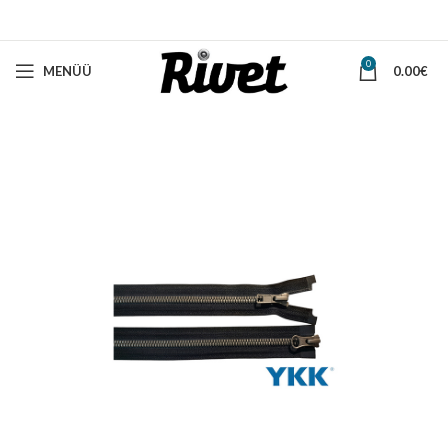
0
MENÜÜ
0.00
€