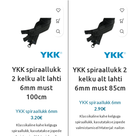
YKK spiraallukk
YKK spiraallukk 2
2 kelku alt lahti
kelku alt lahti
6mm must
6mm must 85cm
100cm
YKK spiraallukk 6mm
2.90
€
YKK spiraallukk 6mm
Klassikaline kahe kelguga
3.20
€
spiraallukk, kasutatakse jopede
Klassikaline kahe kelguga
valmistamisel Materjal: nailon
spiraallukk, kasutatakse jopede