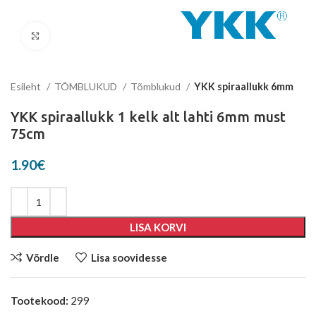
Suurenda
Esileht
TÕMBLUKUD
Tõmblukud
YKK spiraallukk 6mm
YKK spiraallukk 1 kelk alt lahti 6mm must
75cm
1.90
€
LISA KORVI
Võrdle
Lisa soovidesse
Tootekood:
299