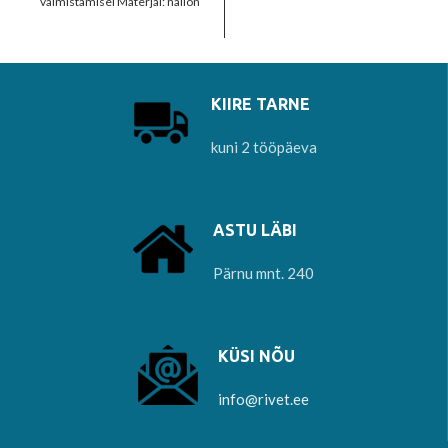
valmistamisel Materjal: nailon
KIIRE TARNE
kuni 2 tööpäeva
ASTU LÄBI
Pärnu mnt. 240
KÜSI NÕU
info@rivet.ee