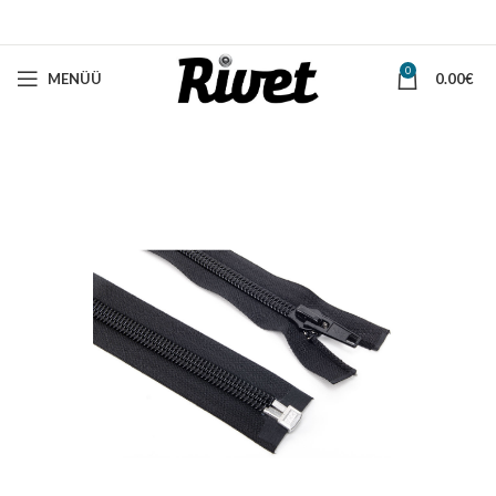
0
MENÜÜ
0.00
€