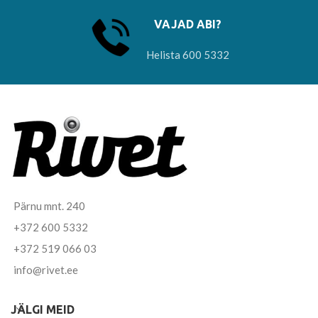
VAJAD ABI?
Helista 600 5332
Pärnu mnt. 240
+372 600 5332
+372 519 066 03
info@rivet.ee
JÄLGI MEID