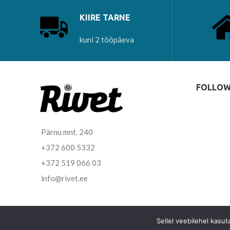
KIIRE TARNE
kuni 2 tööpäeva
FOLLOW
Pärnu mnt. 240
+372 600 5332
+372 519 066 03
info@rivet.ee
Sellel veebilehel kasu