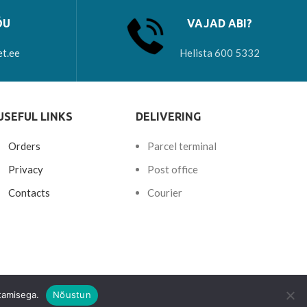
ÕU
VAJAD ABI?
et.ee
Helista 600 5332
USEFUL LINKS
DELIVERING
Orders
Parcel terminal
Privacy
Post office
Contacts
Courier
tamisega.
Nõustun