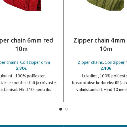
per chain 6mm red
Zipper chain 4mm o
10m
10m
per chains
,
Coil zipper 6mm
Zipper chains
,
Coil zipper
2.30
€
2.40
€
ukulint , 100% polüester.
Lukulint , 100% polüeste
takse kodutekstiili ja rõivaste
Kasutatakse kodutekstiili ja 
istamisel. Hind 10 meetrile.
valmistamisel. Hind 10 meet