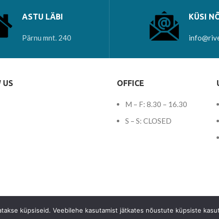
ASTU LÄBI
KÜSI N
Pärnu mnt. 240
info@riv
 US
OFFICE
M – F: 8.30 – 16.30
S – S: CLOSED
tatakse küpsiseid. Veebilehe kasutamist jätkates nõustute küpsiste kasu
© 2023 -
Teemant