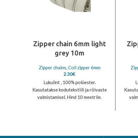
Zipper chain 6mm light
Zip
grey 10m
Zipper chains
,
Coil zipper 6mm
Zip
2.30
€
Lukulint , 100% polüester.
L
Kasutatakse kodutekstiili ja rõivaste
Kasuta
valmistamisel. Hind 10 meetrile.
valm