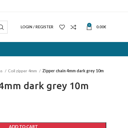
0
LOGIN / REGISTER
0.00
€
ns
Coil zipper 4mm
Zipper chain 4mm dark grey 10m
 4mm dark grey 10m
ADD TO CART