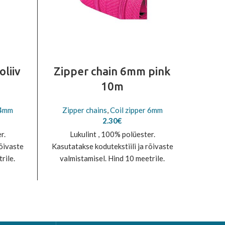
liiv
Zipper chain 6mm pink
Zipp
10m
 4mm
Zipper chains
,
Coil zipper 6mm
Zip
2.30
€
r.
Lukulint , 100% polüester.
L
rõivaste
Kasutatakse kodutekstiili ja rõivaste
Kasutat
rile.
valmistamisel. Hind 10 meetrile.
valm