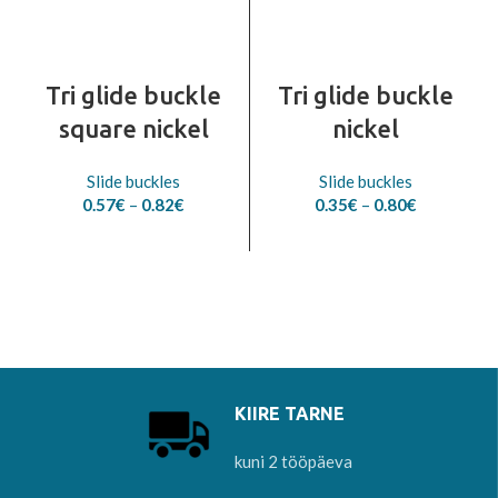
Tri glide buckle
Tri glide buckle
square nickel
nickel
Slide buckles
Slide buckles
Price
Price
0.57
€
–
0.82
€
0.35
€
–
0.80
€
range:
range:
0.57€
0.35€
through
through
0.82€
0.80€
KIIRE TARNE
kuni 2 tööpäeva