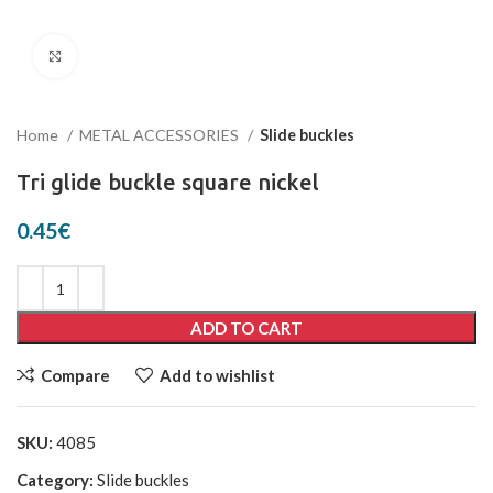
Click to enlarge
Home
METAL ACCESSORIES
Slide buckles
Tri glide buckle square nickel
0.45
€
ADD TO CART
Compare
Add to wishlist
SKU:
4085
Category:
Slide buckles