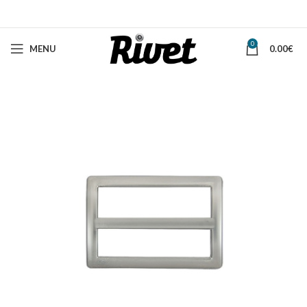
0
MENU
0.00
€