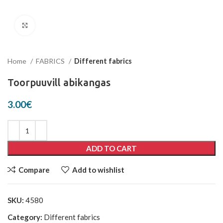
Click to enlarge
Home
FABRICS
Different fabrics
Toorpuuvill abikangas
3.00
€
ADD TO CART
Compare
Add to wishlist
SKU:
4580
Category:
Different fabrics