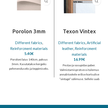
Porolon 3mm
Texon Vintex
Different fabrics
,
Different fabrics
,
Artificial
Reinforcment materials
leather
,
Reinforcment
5.40
€
materials
16.99
€
Poroloni laius 140cm, paksus
3mm. Kasutatakse kergeks
Pestav ja vasupidav paber.
pehmenduseks ja teppimiseks.
Valmistamisprotsessi tulemus
annab tootele erilise kortsulise
“vintage” välimuse. Sellele saab
printida, on masinaga pesemisel
vastupidav. Talub