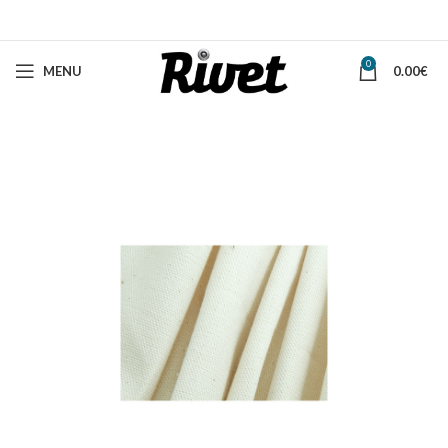
0
MENU
0.00
€