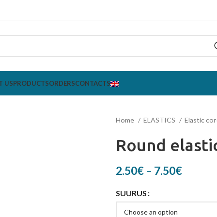
T US
PRODUCTS
ORDERS
CONTACTS
Home
ELASTICS
Elastic co
Round elast
Price
2.50
€
–
7.50
€
range:
SUURUS
2.50€
throug