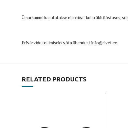
Ümarkummi kasutatakse nii rõiva- kui trükitööstuses, sob
Erivärvide tellimiseks võta ühendust info@rivet.ee
RELATED PRODUCTS