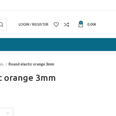
0
LOGIN / REGISTER
0.00
€
rds
Round elastic orange 3mm
ic orange 3mm
h