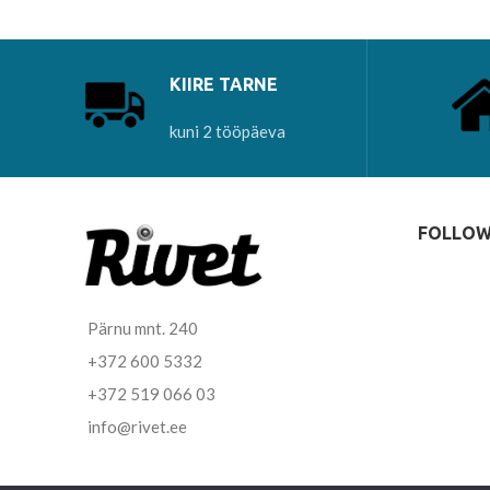
KIIRE TARNE
kuni 2 tööpäeva
FOLLOW
Pärnu mnt. 240
+372 600 5332
+372 519 066 03
info@rivet.ee