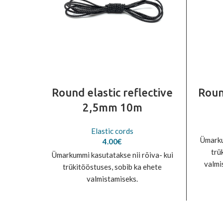
Round elastic reflective
Roun
2,5mm 10m
Elastic cords
Ümarku
4.00
€
trü
Ümarkummi kasutatakse nii rõiva- kui
valmi
trükitööstuses, sobib ka ehete
ku
valmistamiseks.
E