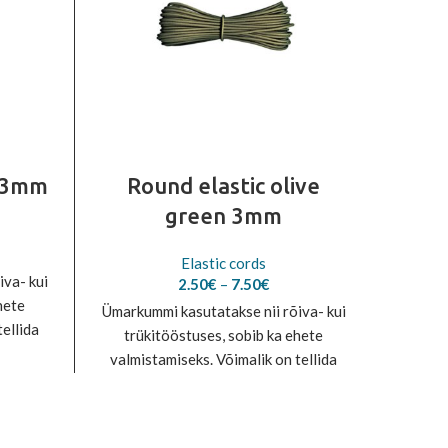
y 3mm
Round elastic olive
Roun
green 3mm
e
Elastic cords
e:
iva- kui
Price
2.50
€
–
7.50
€
0€
range:
hete
ough
Ümarkummi kasutatakse nii rõiva- kui
Ümarkum
2.50€
tellida
0€
trükitööstuses, sobib ka ehete
trü
through
ni.
valmistamiseks. Võimalik on tellida
7.50€
valmis
kuni 70 erinevat värvitooni.
kun
Erivärvide tellimiseks