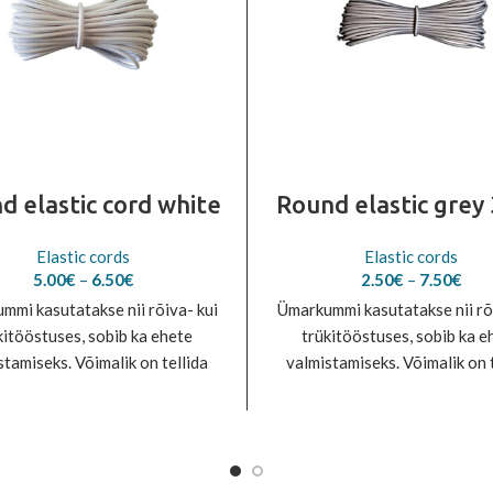
d elastic cord white
Round elastic gre
Elastic cords
Elastic cords
Price
Pric
5.00
€
–
6.50
€
2.50
€
–
7.50
€
range:
rang
mmi kasutatakse nii rõiva- kui
Ümarkummi kasutatakse nii rõ
5.00€
2.5
kitööstuses, sobib ka ehete
trükitööstuses, sobib ka e
through
thr
stamiseks. Võimalik on tellida
6.50€
valmistamiseks. Võimalik on 
7.5
ni 70 erinevat värvitooni.
kuni 70 erinevat värvitoo
rivärvide tellimiseks võta
Erivärvide tellimiseks