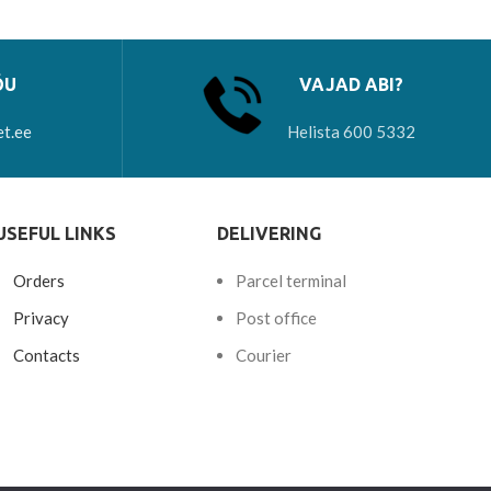
ÕU
VAJAD ABI?
et.ee
Helista 600 5332
USEFUL LINKS
DELIVERING
Orders
Parcel terminal
Privacy
Post office
Contacts
Courier