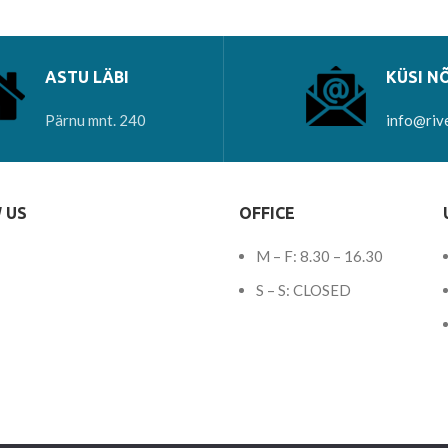
ASTU LÄBI
KÜSI N
Pärnu mnt. 240
info@riv
 US
OFFICE
M – F: 8.30 – 16.30
S – S: CLOSED