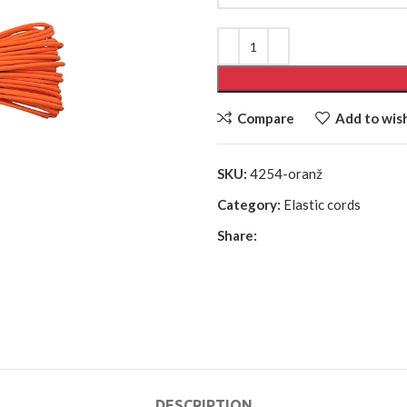
7.50€
Compare
Add to wish
SKU:
4254-oranž
Category:
Elastic cords
Share:
DESCRIPTION