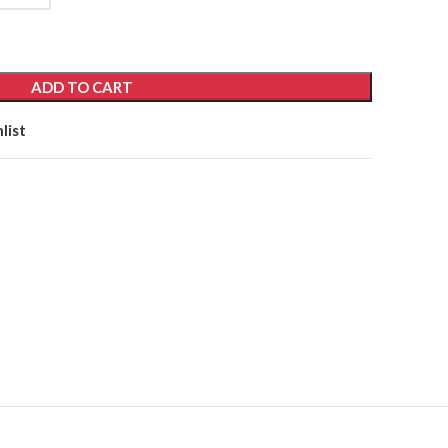
ADD TO CART
list