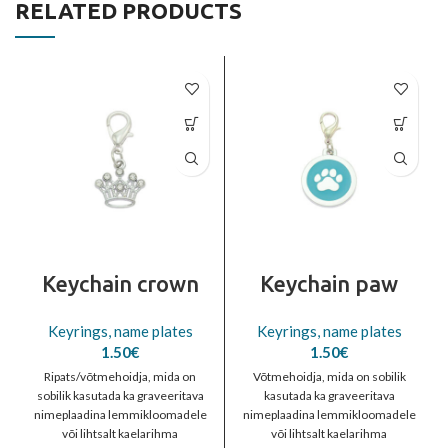
RELATED PRODUCTS
Keychain crown
Keychain paw
Keyrings, name plates
Keyrings, name plates
1.50
€
1.50
€
Ripats/võtmehoidja, mida on
Võtmehoidja, mida on sobilik
sobilik kasutada ka graveeritava
kasutada ka graveeritava
nimeplaadina lemmikloomadele
nimeplaadina lemmikloomadele
või lihtsalt kaelarihma
või lihtsalt kaelarihma