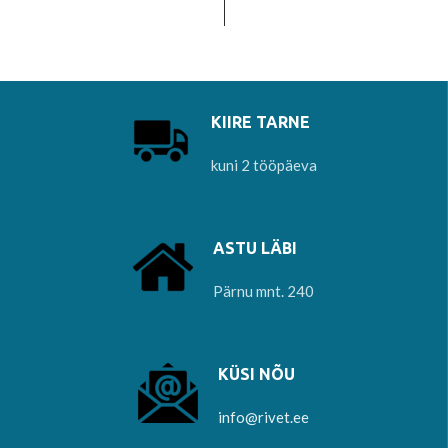
kaunistuseks. Mõõdud:
kaunistuseks. Diameeter 25mm
19x19mm
KIIRE TARNE
kuni 2 tööpäeva
ASTU LÄBI
Pärnu mnt. 240
KÜSI NÕU
info@rivet.ee