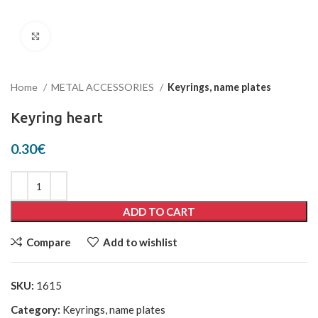
Click to enlarge
Home
METAL ACCESSORIES
Keyrings, name plates
Keyring heart
0.30
€
ADD TO CART
Compare
Add to wishlist
SKU:
1615
Category:
Keyrings, name plates