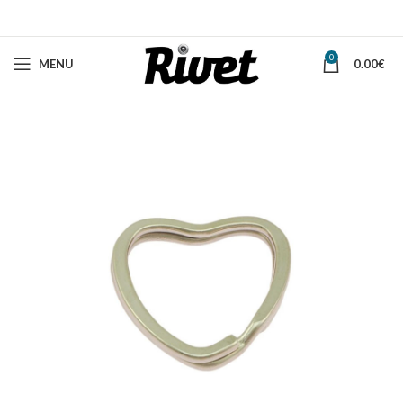
0
MENU
0.00
€