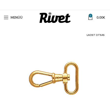
0
MENÜÜ
0.00
€
LAOST OTSAS