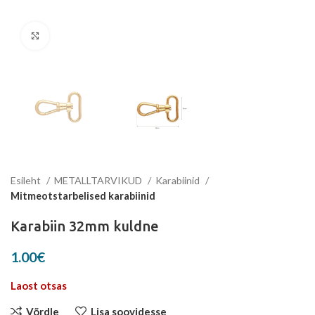
Suurenda
Esileht
METALLTARVIKUD
Karabiinid
Mitmeotstarbelised karabiinid
Karabiin 32mm kuldne
1.00
€
Laost otsas
Võrdle
Lisa soovidesse