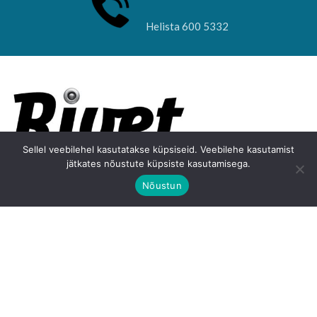
Helista 600 5332
Sellel veebilehel kasutatakse küpsiseid. Veebilehe kasutamist
jätkates nõustute küpsiste kasutamisega.
Pärnu mnt. 240
Nõustun
+372 600 5332
+372 519 066 03
info@rivet.ee
FOLLOW US