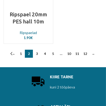
Ripspael 20mm
PES hall 10m
Ripspaelad
1.90
€
←
1
2
3
4
5
…
10
11
12
→
KIIRE TARNE
kuni 2 tööpäeva