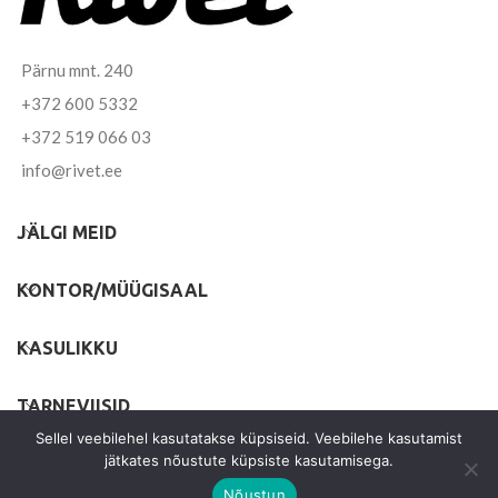
Pärnu mnt. 240
+372 600 5332
+372 519 066 03
info@rivet.ee
JÄLGI MEID
KONTOR/MÜÜGISAAL
KASULIKKU
TARNEVIISID
Sellel veebilehel kasutatakse küpsiseid. Veebilehe kasutamist
jätkates nõustute küpsiste kasutamisega.
Nõustun
© 2023 -
Teemant