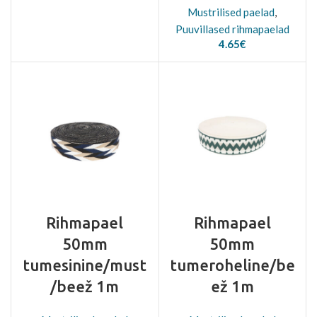
Mustrilised paelad
,
Puuvillased rihmapaelad
4.65
€
Rihmapael
Rihmapael
50mm
50mm
tumesinine/must
tumeroheline/be
/beež 1m
ež 1m