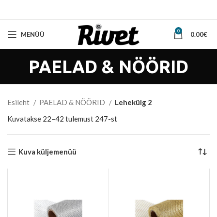
0
MENÜÜ
0.00
€
PAELAD & NÖÖRID
Esileht
PAELAD & NÖÖRID
Lehekülg 2
Sorted
Kuvatakse 22–42 tulemust 247-st
by
latest
Kuva küljemenüü