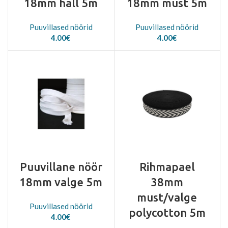
18mm hall 5m
18mm must 5m
Puuvillased nöörid
Puuvillased nöörid
4.00
€
4.00
€
Puuvillane nöör
Rihmapael
18mm valge 5m
38mm
must/valge
Puuvillased nöörid
polycotton 5m
4.00
€