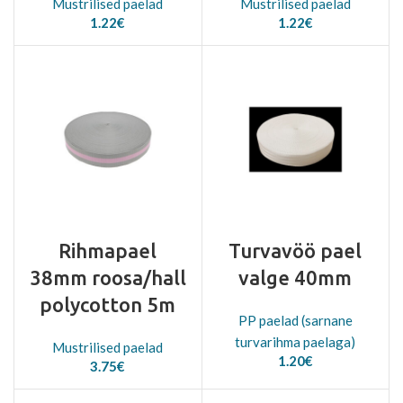
Mustrilised paelad
Mustrilised paelad
1.22
€
1.22
€
Rihmapael
Turvavöö pael
38mm roosa/hall
valge 40mm
polycotton 5m
PP paelad (sarnane
turvarihma paelaga)
Mustrilised paelad
1.20
€
3.75
€