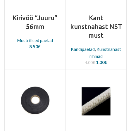
Kirivöö “Juuru”
Kant
56mm
kunstnahast NST
must
Mustrilised paelad
8.50
€
Kandipaelad
,
Kunstnahast
rihmad
Algne
Current
1.00
€
4.00
€
hind
price
oli:
is:
4.00€.
1.00€.